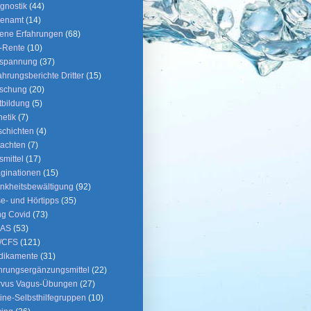
gnostik
(44)
renamt
(14)
ene Erfahrungen
(68)
-Rente
(10)
tspannung
(37)
ahrungsberichte Dritter
(15)
rschung
(20)
tbildung
(5)
etik
(7)
chichten
(4)
achten
(7)
fsmittel
(17)
ginationen
(15)
nkheitsbewältigung
(92)
e- und Hörtipps
(35)
g Covid
(73)
AS
(53)
/CFS
(121)
dikamente
(31)
rungsergänzungsmittel
(22)
rvus Vagus-Übungen
(27)
ine-Selbsthilfegruppen
(10)