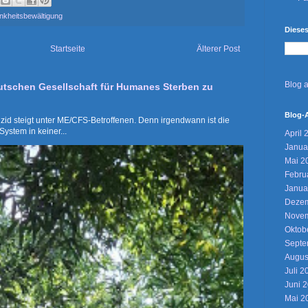
nkheitsbewältigung
Diese
Startseite
Älterer Post
Blog 
utschen Gesellschaft für Humanes Sterben zu
Blog-
uizid steigt unter ME/CFS-Betroffenen. Denn irgendwann ist die
System in keiner...
April 
Janua
Mai 2
Febru
Janua
Dezem
Novem
Oktob
Septe
Augus
Juli 2
Juni 
Mai 2