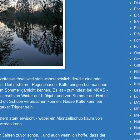
Dia
Eh
Eig
EM
En
Erf
Fo
For
Gen
Ges
Gut
Hil
Ima
eitenwechsel wird sich wahrscheinlich der/die eine oder
Kra
en. Herbststürme, Regenphasen, Kälte bringen bei manchen
 im Sommer garnicht kennen.
Es ist - zumindest bei MCAS -
Les
Wechsel von Winter auf Frühjahr und von Sommer auf Herbst
Lon
nd oft Schübe verursachen können. Nasse Kälte kann bei
MC
arker Trigger sein.
ME
Me
stern stark erwischt - wobei ein Mastzellschub kaum von
Nah
werden kann.
Ne
Onl
n Jahren zuvor schon... und auch wenn ich hoffe, dass der