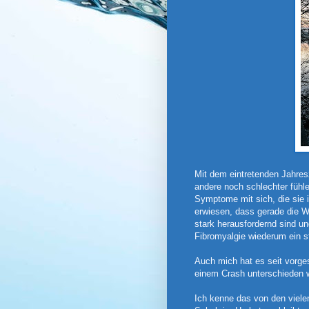
Mit dem eintretenden Jahresz
andere noch schlechter fühl
Symptome mit sich, die sie
erwiesen, dass gerade die 
stark herausfordernd sind u
Fibromyalgie wiederum ein st
Auch mich hat es seit vorge
einem Crash unterschieden 
Ich kenne das von den viele