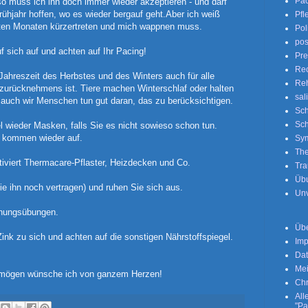
Pac
so muss ich ihn doch immer wieder akzeptieren - und darf
ühjahr hoffen, wo es wieder bergauf geht.Aber ich weiß
Pfl
sten Monaten kürzertreten und mich wappnen muss.
Poli
pos
f sich auf und achten auf Ihr Pacing!
Pre
Rec
Jahreszeit des Herbstes und des Winters auch für alle
Re
zurücknehmens ist. Tiere machen Winterschlaf oder halten
sal
d auch wir Menschen tun gut daran, das zu berücksichtigen.
Sch
Sc
 wieder Masken, falls Sie es nicht sowieso schon tun.
n kommen wieder auf.
Sy
The
tiviert Thermacare-Pflaster, Heizdecken und Co.
Tr
Üb
ie ihn noch vertragen) und ruhen Sie sich aus.
Unv
nnungsübungen.
Übe
nk zu sich und achten auf die sonstigen Nährstoffspiegel.
Im
Dat
Mei
ermögen wünsche ich von ganzem Herzen!
Chr
All
"Pa