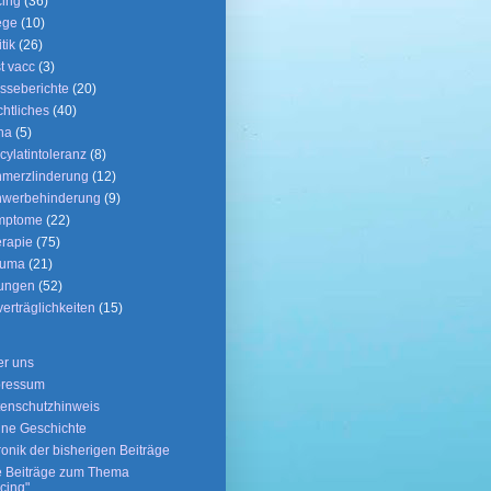
ing
(36)
ege
(10)
tik
(26)
t vacc
(3)
sseberichte
(20)
htliches
(40)
ha
(5)
icylatintoleranz
(8)
merzlinderung
(12)
hwerbehinderung
(9)
mptome
(22)
rapie
(75)
auma
(21)
ungen
(52)
erträglichkeiten
(15)
r uns
pressum
enschutzhinweis
ne Geschichte
onik der bisherigen Beiträge
e Beiträge zum Thema
cing"