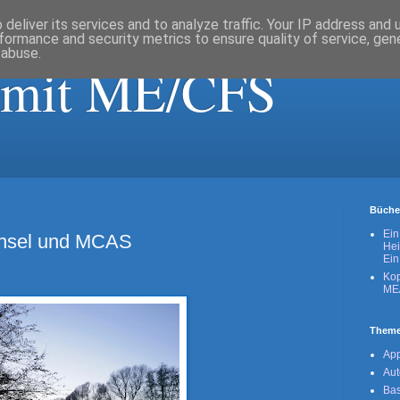
deliver its services and to analyze traffic. Your IP address and
formance and security metrics to ensure quality of service, ge
 abuse.
 mit ME/CFS
Büche
Ein
chsel und MCAS
Hei
Ein
Kop
ME
Them
Ap
Au
Bas