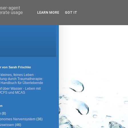
 user-agent
nerate usage
LEARN MORE
GOT IT
r von Sarah Frischke
 kleines, feines Leben :
lung durch Traumatherapie:
 Handbuch für Überlebende
f über Wasser - Leben mit
/CFS und MCAS
en
p
(8)
tonomes Nervensystem
(36)
iswissen
(46)