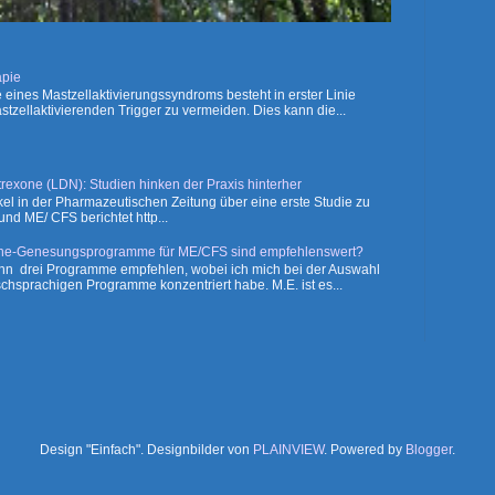
pie
 eines Mastzellaktivierungssyndroms besteht in erster Linie
astzellaktivierenden Trigger zu vermeiden. Dies kann die...
exone (LDN): Studien hinken der Praxis hinterher
el in der Pharmazeutischen Zeitung über eine erste Studie zu
nd ME/ CFS berichtet http...
ne-Genesungsprogramme für ME/CFS sind empfehlenswert?
ann drei Programme empfehlen, wobei ich mich bei der Auswahl
schsprachigen Programme konzentriert habe. M.E. ist es...
Design "Einfach". Designbilder von
PLAINVIEW
. Powered by
Blogger
.