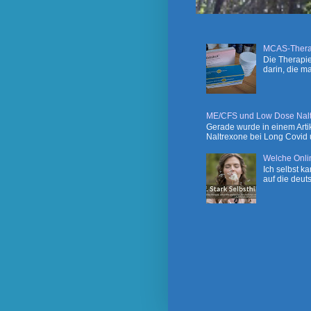
MCAS-Thera
Die Therapie
darin, die m
ME/CFS und Low Dose Naltr
Gerade wurde in einem Artik
Naltrexone bei Long Covid u
Welche Onli
Ich selbst k
auf die deut