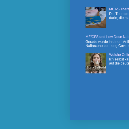
MCAS-Thera
Die Therapie
darin, die m
ME/CFS und Low Dose Naltr
Gerade wurde in einem Artik
Naltrexone bei Long Covid u
Welche Onli
Ich selbst k
auf die deut