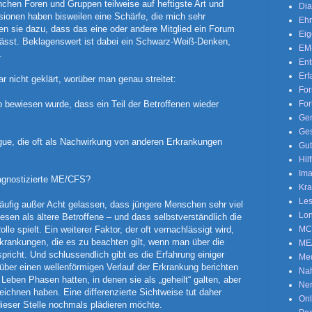
nchen Foren und Gruppen teilweise auf heftigste Art und
Dia
sionen haben bisweilen eine Schärfe, die mich sehr
Eh
ren sie dazu, dass das eine oder andere Mitglied ein Forum
Eig
lässt. Beklagenswert ist dabei ein Schwarz-Weiß-Denken,
EM
.
En
Erf
ar nicht geklärt, worüber man genau streitet:
Fo
 bewiesen wurde, dass ein Teil der Betroffenen wieder
For
Gen
Ges
igue, die oft als Nachwirkung von anderen Erkrankungen
Gut
Hil
Ima
diagnostizierte ME/CFS?
Kra
Les
häufig außer Acht gelassen, dass jüngere Menschen sehr viel
Lon
en als ältere Betroffene – und dass selbstverständlich die
le spielt. Ein weiterer Faktor, der oft vernachlässigt wird,
MC
rkrankungen, die es zu beachten gilt, wenn man über die
ME
richt. Und schlussendlich gibt es die Erfahrung einiger
Me
 über einen wellenförmigen Verlauf der Erkrankung berichten
Nah
Leben Phasen hatten, in denen sie als „geheilt“ galten, aber
Ne
ichnen haben. Eine differenzierte Sichtweise tut daher
Onl
 dieser Stelle nochmals plädieren möchte.