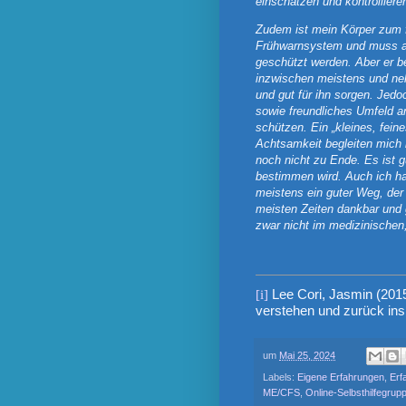
einschätzen und kontrollier
Zudem ist mein Körper zum f
Frühwarnsystem und muss au
geschützt werden. Aber er 
inzwischen meistens und neh
und gut für ihn sorgen. Jedo
sowie freundliches Umfeld 
schützen. Ein „kleines, feine
Achtsamkeit begleiten mich 
noch nicht zu Ende. Es ist 
bestimmen wird. Auch ich hab
meistens ein guter Weg, der 
meisten Zeiten dankbar und g
zwar nicht im medizinischen,
[i]
Lee Cori, Jasmin (201
verstehen und zurück ins 
um
Mai 25, 2024
Labels:
Eigene Erfahrungen
,
Erf
ME/CFS
,
Online-Selbsthilfegrup