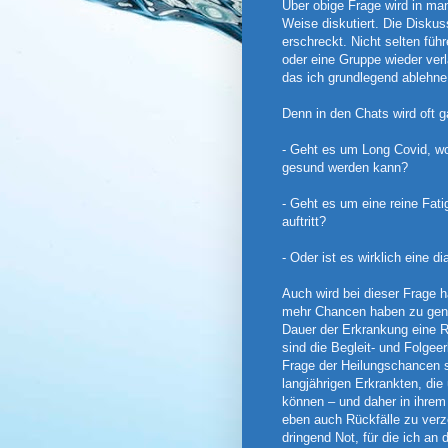
Über obige Frage wird in ma
Weise diskutiert. Die Diskus
erschreckt. Nicht selten füh
oder eine Gruppe wieder ver
das ich grundlegend ablehne
Denn in den Chats wird oft g
- Geht es um Long Covid, wo
gesund werden kann?
- Geht es um eine reine Fat
auftritt?
- Oder ist es wirklich eine 
Auch wird bei dieser Frage 
mehr Chancen haben zu genes
Dauer der Erkrankung eine Rol
sind die Begleit- und Folgee
Frage der Heilungschancen sp
langjährigen Erkrankten, die
können – und daher in ihrem 
eben auch Rückfälle zu verze
dringend Not, für die ich an