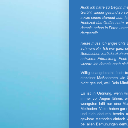
Auch ich hatte zu Beginn m
Gefühl, wieder gesund zu se
sowie einem Burnout aus. Ic
Hochzeit das Gefühl hatte, 
damals schon in Foren unte
dargestellt.
Heute muss ich angesichts d
schmunzeln. Ich war ganz un
Berufsleben zurückzukehren
schweren Erkrankung. Ende 2
wusste ich damals noch nicht
Völlig unangebracht finde
einzelner Maßnahmen wie G
nicht gesund, weil Dein Mind
Es ist in Ordnung, wenn wi
immer vor Augen führen, wi
wenigsten hilft nur eine M
Methoden. Viele haben gar 
und sich dadurch bereits 
gewisse Methoden einfach ko
bei allen Bemühungen demüt