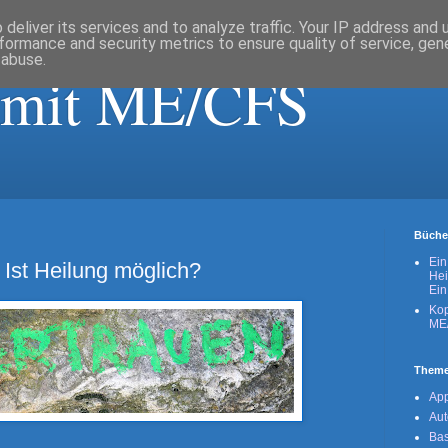
deliver its services and to analyze traffic. Your IP address and
formance and security metrics to ensure quality of service, ge
 abuse.
 mit ME/CFS
Büche
Ein
Ist Heilung möglich?
Hei
Ein
Kop
ME
Them
Ap
Au
Bas