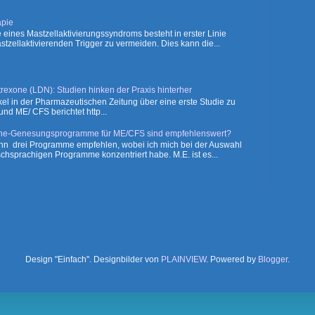
pie
 eines Mastzellaktivierungssyndroms besteht in erster Linie
astzellaktivierenden Trigger zu vermeiden. Dies kann die...
exone (LDN): Studien hinken der Praxis hinterher
el in der Pharmazeutischen Zeitung über eine erste Studie zu
nd ME/ CFS berichtet http...
ne-Genesungsprogramme für ME/CFS sind empfehlenswert?
ann drei Programme empfehlen, wobei ich mich bei der Auswahl
schsprachigen Programme konzentriert habe. M.E. ist es...
Design "Einfach". Designbilder von
PLAINVIEW
. Powered by
Blogger
.