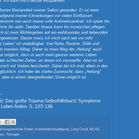
en. Ich kann mich besser entspannen.
esten Bestandteil meiner Selbst geworden. Er ist mein
fgrund meiner Erkrankungen vor vielen Einflüssen
bekommt nun auch meine volle Aufmerksamkeit. Ich spüre ihn
me ihn wahr. Darüber hinaus kann ihn inzwischen pflegen
ch ist mein Wohlergehen auf ein wohltuendes und liebevolles
angewiesen. Darum muss ich mich nach wie vor sehr
s Leben“ ist unabdingbar. Viel Ruhe, Routine, Stille und
in meinem Alltag. Daher ist mein Weg der „Heilung“ auch
gut möglich, dass er auch mein ganzes weiteres Leben
e schlechte Zeiten, an denen ich verzweifle. Aber es ist
mich mit Vielem beschenkt. Daher bin ich trotz allem in den
lücklich. Ich habe die starke Zuversicht, dass „Heilung“
 aber in einem übergreifenden Sinne möglich ist.
5): Das große Trauma-Selbsthilfebuch: Symptome
Leben finden. S. 137/ 138.
ahrungsberichte Dritter
,
Krankheitsbewältigung
,
Long Covid
,
MCAS
,
pen
,
Therapie