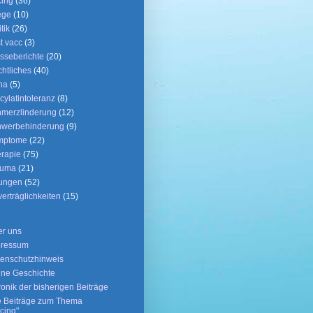
ing
(36)
ege
(10)
tik
(26)
t vacc
(3)
sseberichte
(20)
htliches
(40)
ha
(5)
icylatintoleranz
(8)
merzlinderung
(12)
hwerbehinderung
(9)
mptome
(22)
rapie
(75)
auma
(21)
ungen
(52)
erträglichkeiten
(15)
r uns
pressum
enschutzhinweis
ne Geschichte
onik der bisherigen Beiträge
e Beiträge zum Thema
cing"