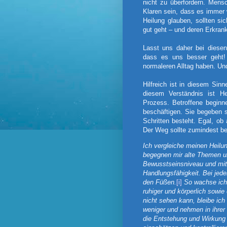
nicht zu überfordern. Mens
Klaren sein, dass es immer 
Heilung glauben, sollten s
gut geht – und deren Erkrank
Lasst uns daher bei diese
dass es uns besser geht! 
normaleren Alltag haben. U
Hilfreich ist in diesem Sinn
diesem Verständnis ist He
Prozess. Betroffene beginne
beschäftigen. Sie begeben s
Schritten besteht. Egal, o
Der Weg sollte zumindest be
I
ch vergleiche meinen Heilun
begegnen mir alte Themen u
Bewusstseinsniveau und mit
Handlungsfähigkeit. Bei je
den Füßen.
[i]
So wachse ich 
ruhiger und körperlich sowi
nicht sehen kann, bleibe ic
weniger und nehmen in ihrer
die Entstehung und Wirkung