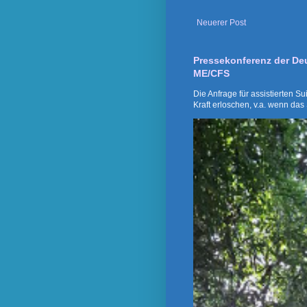
Neuerer Post
Pressekonferenz der De
ME/CFS
Die Anfrage für assistierten S
Kraft erloschen, v.a. wenn das 