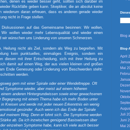
chen, denen es wieder besser geht, sollten sich darüber im
wieder Rückfälle geben kann. Skeptiker, die an absolut keine
ich wiederum daran erfreuen, dass es anderen gerade wieder
Diese
ung nicht in Frage stellen.
n Diskussionen auf das Gemeinsame besinnen: Wir wollen,
Wir wollen wieder mehr Lebensqualität und wieder einen
Blog 
nd wir wünschen uns Linderung von unseren Schmerzen.
e, Heilung nicht als Ziel, sondern als Weg zu begreifen. Mit
Blog-
ilung kein punktuelles, einmaliges Ereignis, sondern ein
April 
n diesen mit ihrer Entscheidung, sich mit ihrer Heilung zu
Janua
ich damit auf einen Weg, der aus vielen kleinen und großen
Mai 2
b am Ende Genesung oder Linderung von Beschwerden steht:
Febru
schritten werden.
Janua
gsweg gern mit einer Spirale oder einer Wendeltreppe. Oft
Dezem
nd Symptome wieder, aber meist auf einem höheren
Novem
 einem anderen Hintergrundwissen sowie einer gewachsenen
Oktob
der Begegnung mit einem Thema habe ich mehr Boden unter
Septe
in Kreisen und werde mit jeder neuen Erkenntnis ein wenig
Augus
e emotional gesünder. Auch wenn ich das Ende der Spirale
Juli 2
h auf meinem Weg. Denn er lohnt sich. Die Symptome werden
 Stärke ab. Da ich inzwischen genügend Basiswissen über
Juni 
 der einzelnen Symptome habe, kann ich viele auch besser
Mai 2