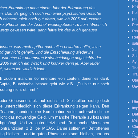
Pac
Pfl
einer Erkrankung nach einem Jahr der Erkrankung das
Poli
in. Damals ging ich noch von einer psychischen Ursache
h erinnere mich noch gut daran, wie ich 2005 auf unserer
pos
wie „Phönix aus der Asche“ wiedergeboren zu sein. Wenn ich
Pre
rwegs gewesen wäre, dann hätte ich das auch genauso
Rec
Re
sal
essen, was mich später noch alles erwarten sollte, leise
Sch
d gar nicht geheilt. Und die Entscheidung wieder ins
Sc
, war eine der dümmsten Entscheidungen angesichts der
Sy
006 war ich ein Wrack und kränker denn je. Aber leider
The
, woran ich wirklich leide.
Tr
 ich zudem manche Kommentare von Leuten, denen es dank
Üb
upta, Blutwäsche besser geht wie z.B. „Du bist nur noch
Unv
setting nicht stimmt.“
eder Genesene stolz auf sich sind. Sie sollten sich jedoch
Übe
e unterschiedlich sich diese Erkrankung zeigen kann. Den
Im
aßnahme, sondern eine Kombination vieler unterschiedlicher
Dat
nicht das notwendige Geld, um manche Therapie zu bezahlen
Mei
abgehängt. Und zu guter Letzt sind für manche Menschen
Chr
ntraindiziert, z.B. bei MCAS. Daher sollten wir Betroffenen
All
ig bleiben – und in guten Phasen achtsam bleiben, um uns
"Pa