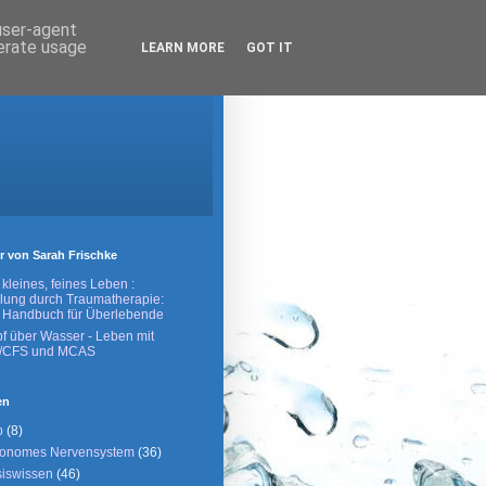
 user-agent
nerate usage
LEARN MORE
GOT IT
r von Sarah Frischke
 kleines, feines Leben :
lung durch Traumatherapie:
 Handbuch für Überlebende
f über Wasser - Leben mit
/CFS und MCAS
en
p
(8)
tonomes Nervensystem
(36)
iswissen
(46)