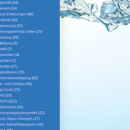
gnostik
(44)
renamt
(14)
ene Erfahrungen
(68)
-Rente
(10)
tspannung
(37)
ahrungsberichte Dritter
(15)
rschung
(20)
tbildung
(5)
etik
(7)
chichten
(4)
achten
(7)
fsmittel
(17)
ginationen
(15)
nkheitsbewältigung
(92)
e- und Hörtipps
(35)
g Covid
(73)
AS
(53)
/CFS
(121)
dikamente
(31)
rungsergänzungsmittel
(22)
rvus Vagus-Übungen
(27)
ine-Selbsthilfegruppen
(10)